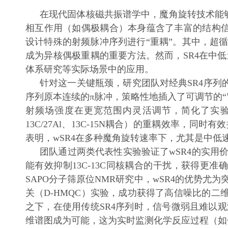
在现代固体核磁共振谱学中，魔角旋转技术能
相互作用（如偶极耦合）本身蕴含了丰富的结构
设计特殊的射频脉冲序列进行“重耦”。其中，超循环
成为异核偶极重耦的重要方法。然而，SR4在中低
体系研究等实际场景中的应用。
针对这一关键瓶颈，研究团队对经典SR4序列
序列原本连续的π脉冲，策略性地插入了可调节的
射频场强度在更宽范围内灵活调节，简化了实验
13C/27Al、13C-15N耦合）的重耦效率，同
表明，wSR4在多种魔角旋转速率下，尤其是中低
团队通过两类代表性实验验证了wSR4的实用价
能有效抑制13C-13C同核耦合的干扰，获得更准
SAPO分子筛原位NMR研究中，wSR4的优势尤为突
关（D-HMQC）实验，成功获得了高信噪比的二
之下，在使用传统SR4序列时，信号微弱且难以观
维谱图成为可能，这为实时监测化学反应过程（如