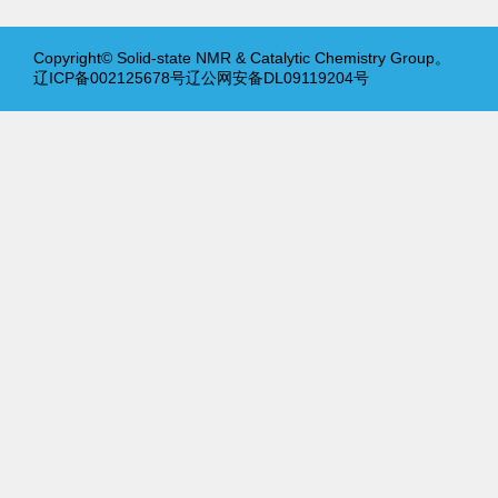
Copyright© Solid-state NMR & Catalytic Chemistry Group。
辽ICP备002125678号辽公网安备DL09119204号