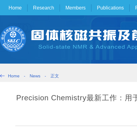
Home
Research
Members
Publications
Home
-
News
-
正文
Precision Chemistry